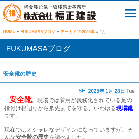
HOME
»
»
»
FUKUMASAブログ
アーカイブ:2025年
1月
FUKUMASAブログ
安全靴の歴史
SF
2025年
1月
28日
Tue
安全靴
。現場では着用が義務化されている足の
指付け根辺りから爪先までを守る、いわゆる
現場靴
です。
現在ではオシャレなデザインになっていますが、そ
んな
安全靴の歴史
を調べました。