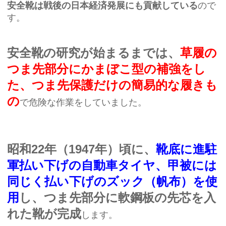
安全靴は戦後の日本経済発展にも貢献している
ので
す。
安全靴の研究が始まるまでは、
草履の
つま先部分にかまぼこ型の補強をし
た、つま先保護だけの簡易的な履きも
の
で危険な作業をしていました。
昭和22年（1947年）頃に、
靴底に進駐
軍払い下げの自動車タイヤ、甲被には
同じく払い下げのズック（帆布）を使
用
し、つま先部分に軟鋼板の先芯を入
れた靴が完成
します。