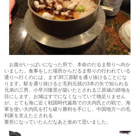
お腹がいっぱいになった所で、本命のだるま祭りへ向か
いました。食事をした場所からだるま祭りの行われている
通りへ行くのには、まずJR三原駅を通り抜けることにな
ります。駅を通り抜けると毛利元就の3本の矢で知られる
兄弟の三男、小早川隆景が築いたとされる三原城の跡地を
目にします。お城はすでになくなっていて物足りません
が、とても海に近く戦国時代厳島での大内氏との戦で、海
軍を使い大内氏を打ち破り勝利を手にし、中国地方一の毛
利家を支えたとされる
要所になっていたんだなあと改めて思いました。