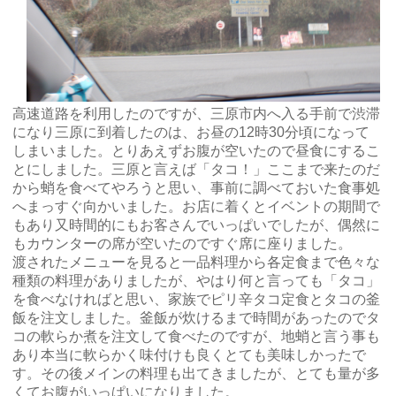
高速道路を利用したのですが、三原市内へ入る手前で渋滞
になり三原に到着したのは、お昼の12時30分頃になって
しまいました。とりあえずお腹が空いたので昼食にするこ
とにしました。三原と言えば「タコ！」ここまで来たのだ
から蛸を食べてやろうと思い、事前に調べておいた食事処
へまっすぐ向かいました。お店に着くとイベントの期間で
もあり又時間的にもお客さんでいっぱいでしたが、偶然に
もカウンターの席が空いたのですぐ席に座りました。
渡されたメニューを見ると一品料理から各定食まで色々な
種類の料理がありましたが、やはり何と言っても「タコ」
を食べなければと思い、家族でピリ辛タコ定食とタコの釜
飯を注文しました。釜飯が炊けるまで時間があったのでタ
コの軟らか煮を注文して食べたのですが、地蛸と言う事も
あり本当に軟らかく味付けも良くとても美味しかったで
す。その後メインの料理も出てきましたが、とても量が多
くてお腹がいっぱいになりました。