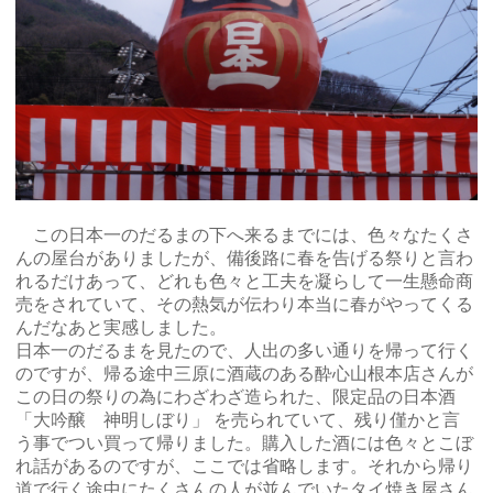
この日本一のだるまの下へ来るまでには、色々なたくさ
んの屋台がありましたが、備後路に春を告げる祭りと言わ
れるだけあって、どれも色々と工夫を凝らして一生懸命商
売をされていて、その熱気が伝わり本当に春がやってくる
んだなあと実感しました。
日本一のだるまを見たので、人出の多い通りを帰って行く
のですが、帰る途中三原に酒蔵のある酔心山根本店さんが
この日の祭りの為にわざわざ造られた、限定品の日本酒
「大吟醸 神明しぼり」 を売られていて、残り僅かと言
う事でつい買って帰りました。購入した酒には色々とこぼ
れ話があるのですが、ここでは省略します。それから帰り
道で行く途中にたくさんの人が並んでいたタイ焼き屋さん