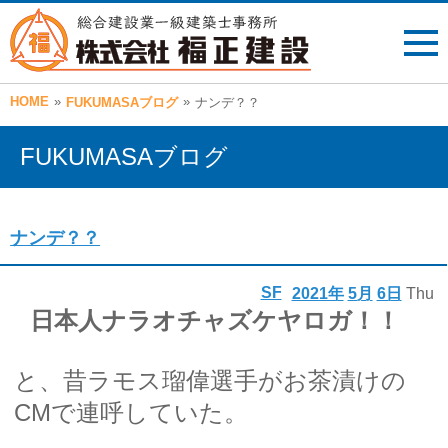
HOME
»
»
FUKUMASAブログ
ナンデ？？
FUKUMASAブログ
ナンデ？？
SF
2021年
5月
6日
Thu
日本人ナラオチャズケヤロガ！！
と、昔ラモス瑠偉選手がお茶漬けの
CMで連呼していた。