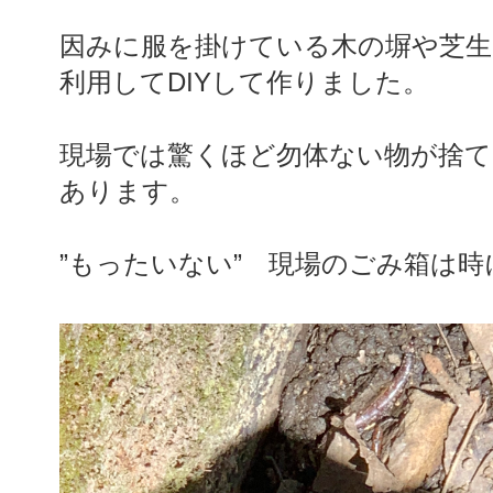
因みに服を掛けている木の塀や芝生
利用してDIYして作りました。
現場では驚くほど勿体ない物が捨
あります。
”もったいない” 現場のごみ箱は